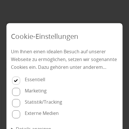
Cookie-Einstellungen
Finden Sie passende Produkte unserer
Marken!
Um Ihnen einen idealen Besuch auf unserer
Webseite zu ermöglichen, setzen wir sogenannte
... vor Ort in unserem Fachmarkt. Lassen Sie sich von
Cookies ein. Dazu gehören unter anderem
uns kompetent beraten.
Cookies, die für die Steuerung und den
Essentiell
reibungslosen Betrieb unserer kommerziellen
Unternehmensseite notwendig sind. Zusätzlich
Marketing
verwenden wir Cookies zur anonymen Erhebung
Statistik/Tracking
von Statistiken sowie solche, die zur Ausspielung
Externe Medien
und Anzeige personalisierter Inhalte auch nach
dem Besuch unserer Webseite eingesetzt