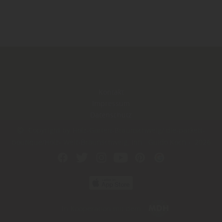
Kontakt
Impressum
Datenschutz
Copyright by Holz-Garten-Braunschweig/ die-parkett-
boutique/Holz- Welt-Braunschweig, Inh.: Guido Koch - 2026
In Kooperation mit dem