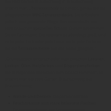
Bei Holz Garten Braunschweig in Braunschweig
erfährt man: „
Terrassenholz
ist beliebt, genau wie die
pflegeleichten
WPC-Terrassendecks
. Sie erfordern
jedoch eine passende Pflege: Terrassendecks aus
Holz brauchen
speziellen Schutz
. Diesen bekommen
Sie im Fachmarkt. Die Auswahl ist allerdings groß, und
nicht jeder Lack oder jede Lasur, nicht jede Farbe ist
für die
Terrassendielen
aus der Natur geeignet.“
„Grundsätzlich unterscheidet man zwischen
Lasuren
,
Lacken
,
Ölen
,
Holzfarben
und
Dispersionsfarben
,
die in folgenden Bereichen zum Einsatz kommen“, so
erfährt man bei Holz Garten Braunschweig aus
Braunschweig:
Wände und Decken:
Dispersionsfarben
Feuchträume und stark belastete Flächen:
Dispersionsfarben mit Schimmelstopp