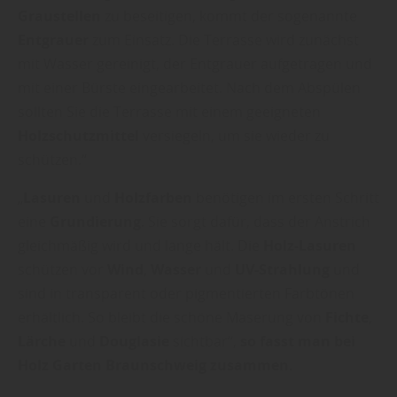
Graustellen
zu beseitigen, kommt der sogenannte
Entgrauer
zum Einsatz. Die Terrasse wird zunächst
mit Wasser gereinigt, der Entgrauer aufgetragen und
mit einer Bürste eingearbeitet. Nach dem Abspülen
sollten Sie die Terrasse mit einem geeigneten
Holzschutzmittel
versiegeln, um sie wieder zu
schützen.“
„
Lasuren
und
Holzfarben
benötigen im ersten Schritt
eine
Grundierung
. Sie sorgt dafür, dass der Anstrich
gleichmäßig wird und lange hält. Die
Holz-Lasuren
schützen vor
Wind
,
Wasser
und
UV-Strahlung
und
sind in transparent oder pigmentierten Farbtönen
erhältlich. So bleibt die schöne Maserung von
Fichte
,
Lärche
und
Douglasie
sichtbar“,
so fasst man bei
Holz Garten Braunschweig zusammen
.