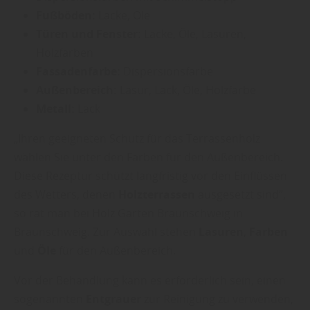
Fußböden:
Lacke, Öle
Türen und Fenster:
Lacke, Öle, Lasuren,
Holzfarben
Fassadenfarbe:
Dispersionsfarbe
Außenbereich:
Lasur, Lack, Öle, Holzfarbe
Metall:
Lack
„Ihren geeigneten Schutz für das Terrassenholz
wählen Sie unter den Farben für den Außenbereich.
Diese Rezeptur schützt langfristig vor den Einflüssen
des Wetters, denen
Holzterrassen
ausgesetzt sind“,
so rät man bei Holz Garten Braunschweig in
Braunschweig. Zur Auswahl stehen
Lasuren
,
Farben
und
Öle
für den Außenbereich.
Vor der Behandlung kann es erforderlich sein, einen
sogenannten
Entgrauer
zur Reinigung zu verwenden,