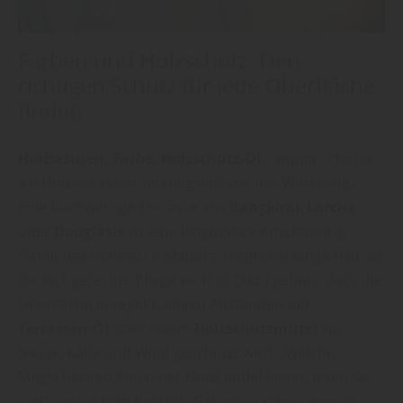
Farben und Holzschutz: Den
richtigen Schutz für jede Oberfläche
finden
Holzlasuren, Farbe, Holzschutz-Öl
– womit schütze
ich Holzterrassen wirkungsvoll vor der Witterung?
Eine hochwertige Terrasse aus
Bangkirai
,
Lärche
oder
Douglasie
ist eine langfristige Anschaffung.
Damit das natürliche Material möglichst lange hält, ist
die fachgerechte Pflege wichtig. Dazu gehört, dass die
Oberfläche in regelmäßigen Abständen mit
Terrassen-Öl
oder einem
Holzschutzmittel
vor
Nässe, Kälte und Wind geschützt wird. „Welche
Möglichkeiten Ihnen der Holzhandel bietet, lesen Sie
hier“, so rät man bei Holz Garten Braunschweig in