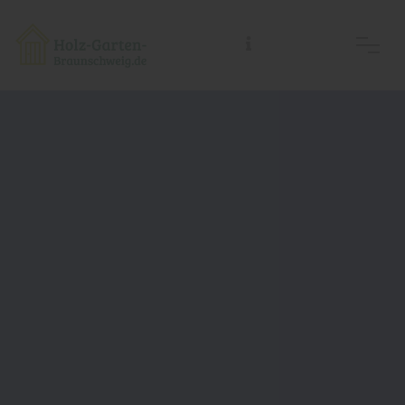
Holz-Garten-Braunschweig/Holz- Welt-Braunschweig, Inh.: Guido Koch