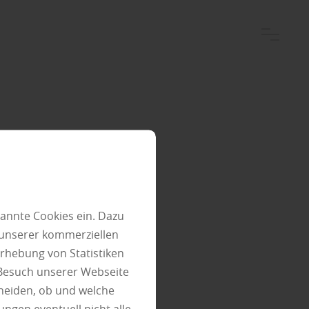
ehlt:
 den
annte Cookies ein. Dazu
 unserer kommerziellen
ssen
rhebung von Statistiken
 Besuch unserer Webseite
heiden, ob und welche