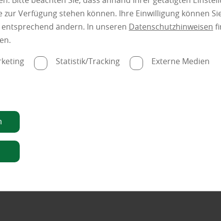
n. Bitte beachten Sie, dass anhand Ihrer getätigten Einstell
 zur Verfügung stehen können. Ihre Einwilligung können Sie
n entsprechend ändern. In unseren
Datenschutzhinweisen
fi
en.
keting
Statistik/Tracking
Externe Medien
n
n