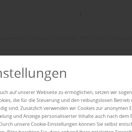
rassenhölzer: langlebig & natürlich – Was macht sie besond
Garten Braunschweig empfi
nstellungen
Modifizierte
uch auf unserer Webseite zu ermöglichen, setzen wir sogen
ies, die für die Steuerung und den reibungslosen Betrieb
senhölzer: lang
g sind. Zusätzlich verwenden wir Cookies zur anonymen E
pielung und Anzeige personalisierter Inhalte auch nach dem
rlich – Was mach
Durch unsere Cookie-Einstellungen können Sie selbst entsc