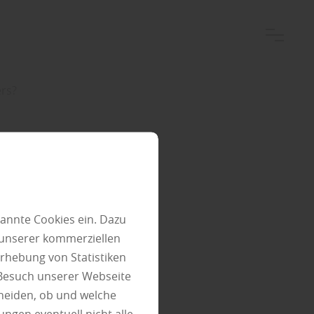
ers?
ehlt:
annte Cookies ein. Dazu
 unserer kommerziellen
lebig &
rhebung von Statistiken
 Besuch unserer Webseite
t sie
heiden, ob und welche