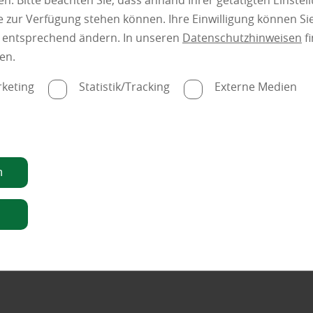
n. Bitte beachten Sie, dass anhand Ihrer getätigten Einstell
 zur Verfügung stehen können. Ihre Einwilligung können Sie
besonders?
n entsprechend ändern. In unseren
Datenschutzhinweisen
fi
en.
keting
Statistik/Tracking
Externe Medien
n
n