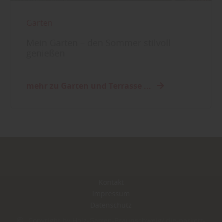
Garten
Mein Garten – den Sommer stilvoll
genießen
mehr zu Garten und Terrasse ...
Kontakt
Impressum
Datenschutz
Copyright by Holz-Garten-Braunschweig/ die-parkett-